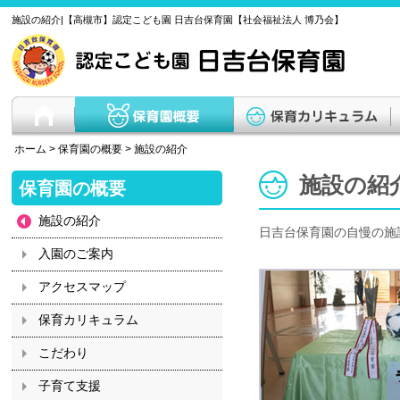
施設の紹介|【高槻市】認定こども園 日吉台保育園【社会福祉法人 博乃会】
ホーム
>
保育園の概要
>
施設の紹介
施設の紹
保育園の概要
施設の紹介
日吉台保育園の自慢の施
入園のご案内
アクセスマップ
保育カリキュラム
こだわり
子育て支援