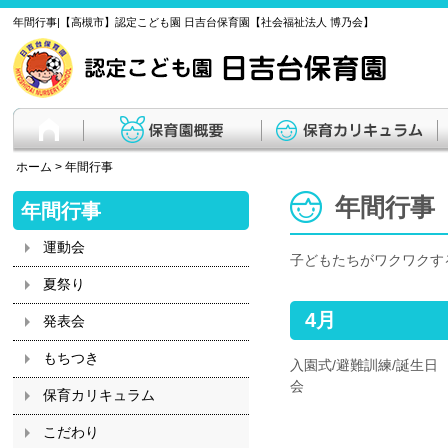
年間行事|【高槻市】認定こども園 日吉台保育園【社会福祉法人 博乃会】
ホーム
>
年間行事
年間行事
年間行事
運動会
子どもたちがワクワクす
夏祭り
4月
発表会
もちつき
入園式/避難訓練/誕生日
会
保育カリキュラム
こだわり