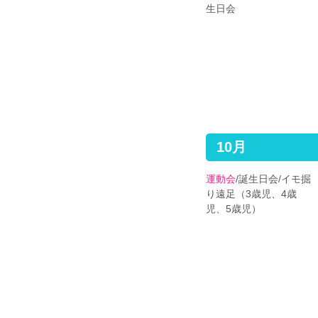
生日会
10月
運動会
/誕生日会/イモ掘
り遠足（3歳児、4歳
児、5歳児）