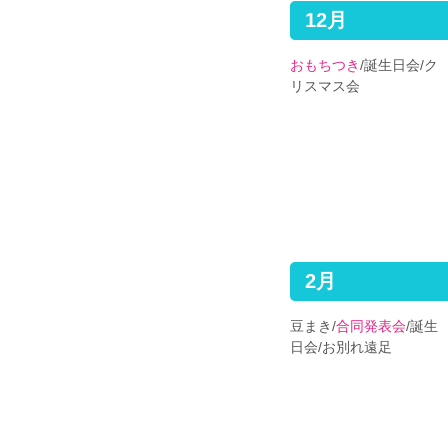
12月
おもちつき
/誕生日会/ク
リスマス会
2月
豆まき/
合同発表会
/誕生
日会/お別れ遠足