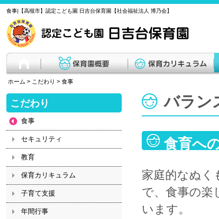
食事|【高槻市】認定こども園 日吉台保育園【社会福祉法人 博乃会】
ホーム
>
こだわり
>
食事
バラン
こだわり
食事
セキュリティ
食育へ
教育
家庭的なぬく
保育カリキュラム
で、食事の楽
子育て支援
います。
年間行事