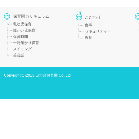
保育園カリキュラム
こだわり
乳幼児保育
食事
障がい児保育
セキュリティー
保育時間
教育
一時預かり保育
スイミング
英会話
Copyright(C)2013 日吉台保育園 Co.,Ltd